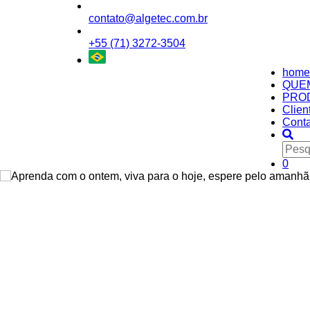
contato@algetec.com.br
+55 (71) 3272-3504
home
QUE
PRO
Clien
Conta
0