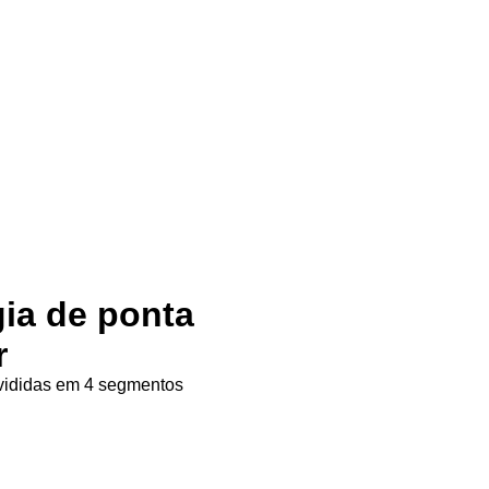
gia de ponta
r
ivididas em 4 segmentos