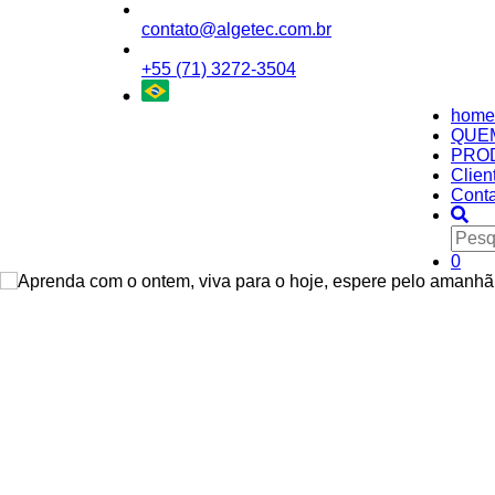
contato@algetec.com.br
+55 (71) 3272-3504
home
QUE
PRO
Clien
Conta
0