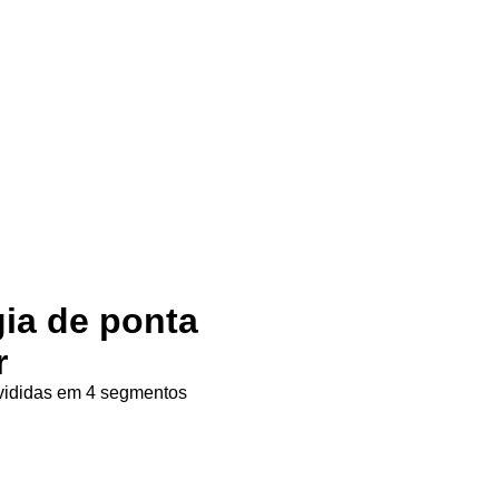
gia de ponta
r
ivididas em 4 segmentos