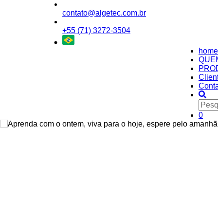
contato@algetec.com.br
+55 (71) 3272-3504
home
QUE
PRO
Clien
Conta
0