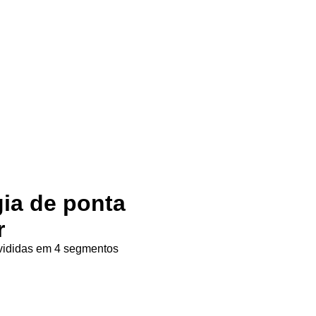
gia de ponta
r
ivididas em 4 segmentos