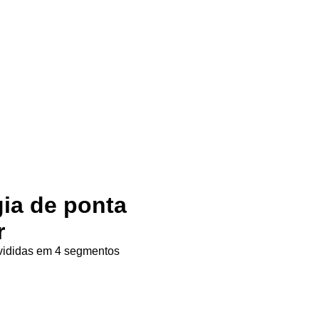
gia de ponta
r
ivididas em 4 segmentos