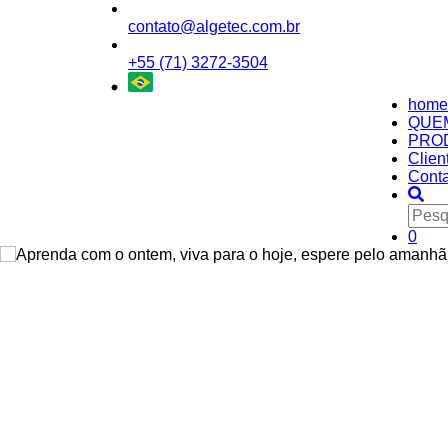
contato@algetec.com.br
+55 (71) 3272-3504
home
QUE
PRO
Clien
Conta
0