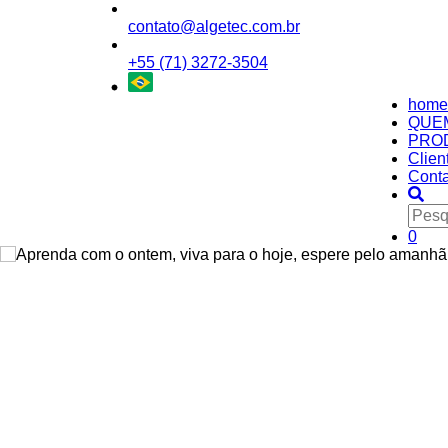
contato@algetec.com.br
+55 (71) 3272-3504
home
QUE
PRO
Clien
Conta
0