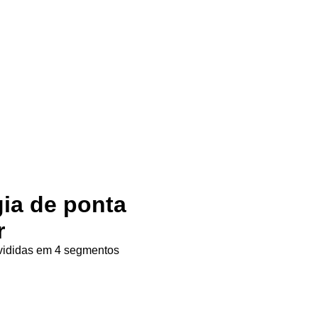
gia de ponta
r
ivididas em 4 segmentos