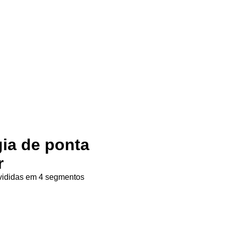
gia de ponta
r
ivididas em 4 segmentos