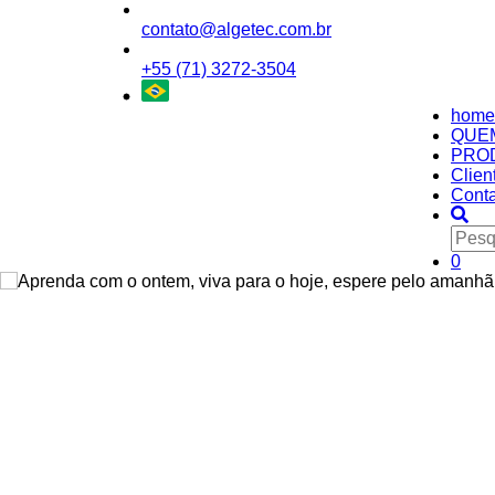
contato@algetec.com.br
+55 (71) 3272-3504
home
QUE
PRO
Clien
Conta
0