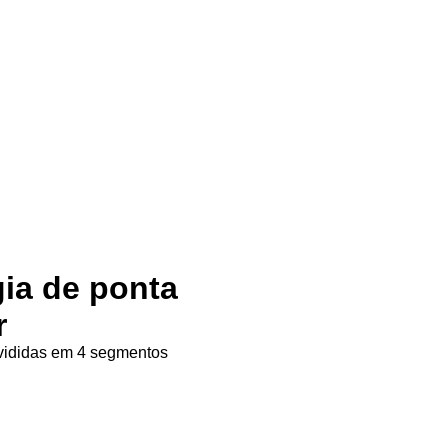
gia de ponta
r
ivididas em 4 segmentos