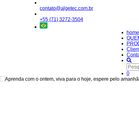
contato@algetec.com.br
+55 (71) 3272-3504
home
QUE
PRO
Clien
Conta
0