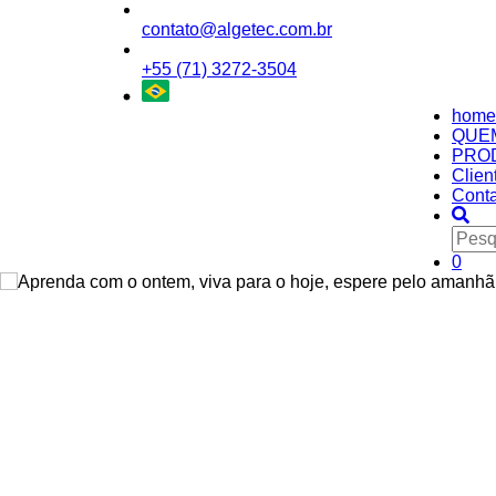
contato@algetec.com.br
+55 (71) 3272-3504
home
QUE
PRO
Clien
Conta
0