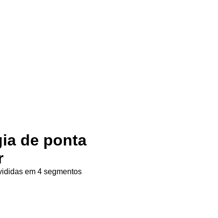
gia de ponta
r
ivididas em 4 segmentos