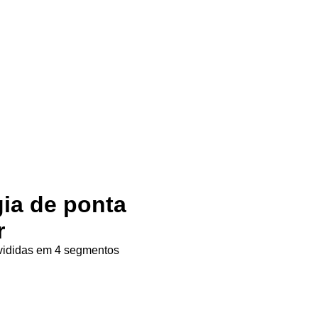
gia de ponta
r
ivididas em 4 segmentos