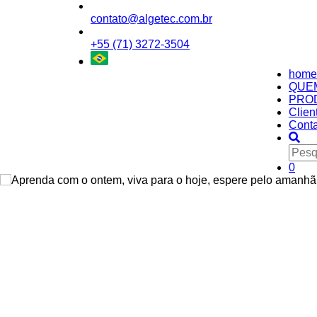
contato@algetec.com.br
+55 (71) 3272-3504
home
QUE
PRO
Clien
Conta
0