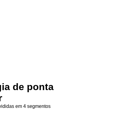
gia de ponta
r
ivididas em 4 segmentos