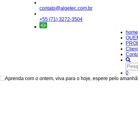
contato@algetec.com.br
+55 (71) 3272-3504
home
QUE
PRO
Clien
Conta
0