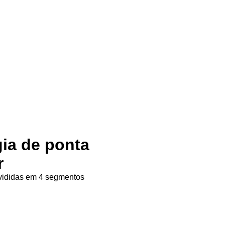
gia de ponta
r
ivididas em 4 segmentos