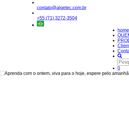
contato@algetec.com.br
+55 (71) 3272-3504
home
QUE
PRO
Clien
Conta
0