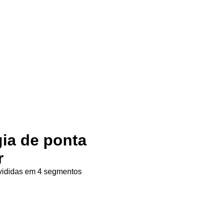
gia de ponta
r
ivididas em 4 segmentos