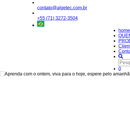
contato@algetec.com.br
+55 (71) 3272-3504
home
QUE
PRO
Clien
Conta
0