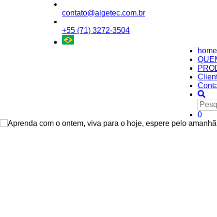
contato@algetec.com.br
+55 (71) 3272-3504
home
QUE
PRO
Clien
Conta
0