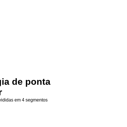
gia de ponta
r
ivididas em 4 segmentos