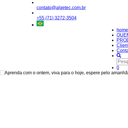
contato@algetec.com.br
+55 (71) 3272-3504
home
QUE
PRO
Clien
Conta
0