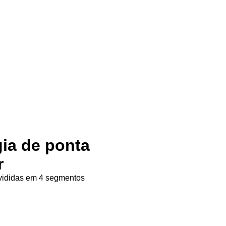
gia de ponta
r
ivididas em 4 segmentos