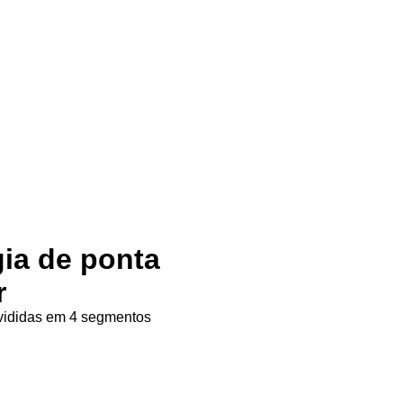
gia de ponta
r
ivididas em 4 segmentos