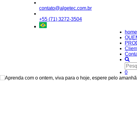
contato@algetec.com.br
+55 (71) 3272-3504
home
QUE
PRO
Clien
Conta
0