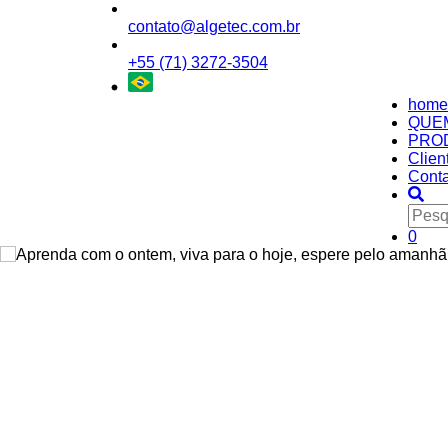
contato@algetec.com.br
+55 (71) 3272-3504
home
QUE
PRO
Clien
Conta
0