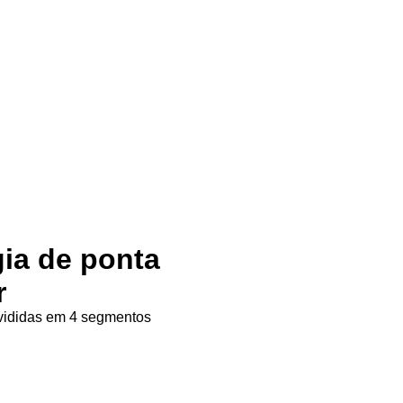
gia de ponta
r
ivididas em 4 segmentos