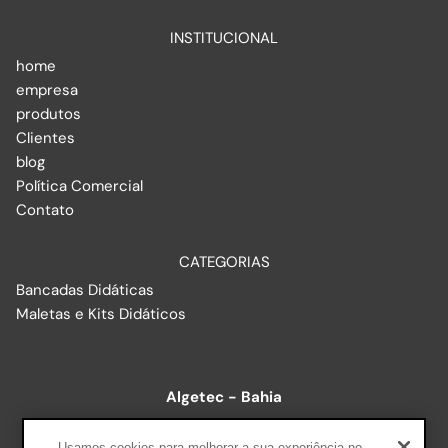
INSTITUCIONAL
home
empresa
produtos
Clientes
blog
Política Comercial
Contato
CATEGORIAS
Bancadas Didáticas
Maletas e Kits Didáticos
Algetec - Bahia
R. Baixão, 578 - Luís Anselmo, Salvador - BA, 40260-215
Usamos cookies para melhorar a sua experiência no