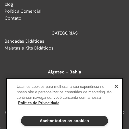
blog
Política Comercial
Contato
CATEGORIAS
Bancadas Didáticas
Maletas e Kits Didáticos
Algetec - Bahia
R. Baixão, 578 - Luís Anselmo, Salvador - BA, 40260-215
Usamos cookies para melhorar a sua experiência no
nosso site e personalizar os conteúdos de marketing. Ao
continuar navegando, você concorda com a nossa
+A Educação - Edtech Plataforma A
Política de Privacidade
.
R. Ernesto Alves, 150 | Floresta, Porto Alegre RS, 90220-190
Aceitar todos os cookies