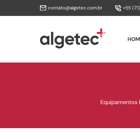
contato@algetec.com.br
+55 (71
HOM
Equipamentos Fí