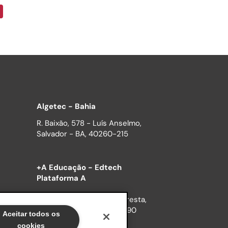
Algetec - Bahia
R. Baixão, 578 - Luís Anselmo,
Salvador - BA, 40260-215
+A Educação - Edtech
Plataforma A
R. Ernesto Alves, 150 | Floresta,
Porto Alegre RS, 90220-190
Aceitar todos os
cookies