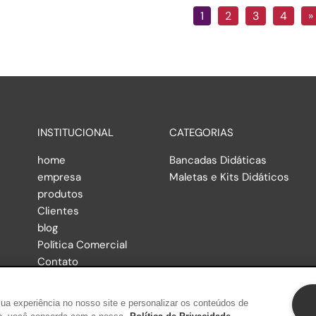
1
2
3
4
»
INSTITUCIONAL
CATEGORIAS
home
Bancadas Didáticas
empresa
Maletas e Kits Didáticos
produtos
Clientes
blog
Política Comercial
Contato
a experiência no nosso site e personalizar os conteúdos de