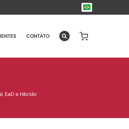
IENTES
CONTATO
0
l, EaD e híbrido